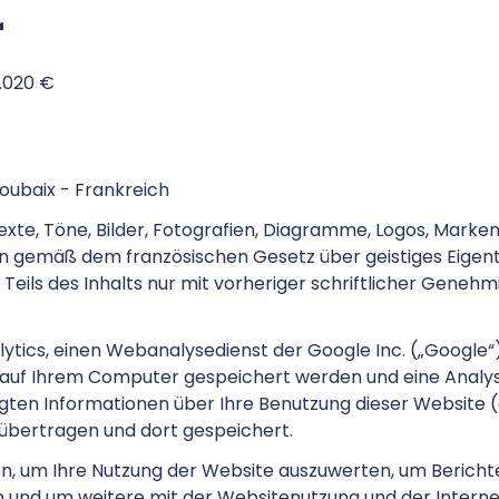
r
9.020 €
Roubaix - Frankreich
xte, Töne, Bilder, Fotografien, Diagramme, Logos, Marken
 gemäß dem französischen Gesetz über geistiges Eigentu
eils des Inhalts nur mit vorheriger schriftlicher Geneh
tics, einen Webanalysedienst der Google Inc. („Google“
e auf Ihrem Computer gespeichert werden und eine Analy
gten Informationen über Ihre Benutzung dieser Website (e
übertragen und dort gespeichert.
, um Ihre Nutzung der Website auszuwerten, um Berichte 
 und um weitere mit der Websitenutzung und der Intern